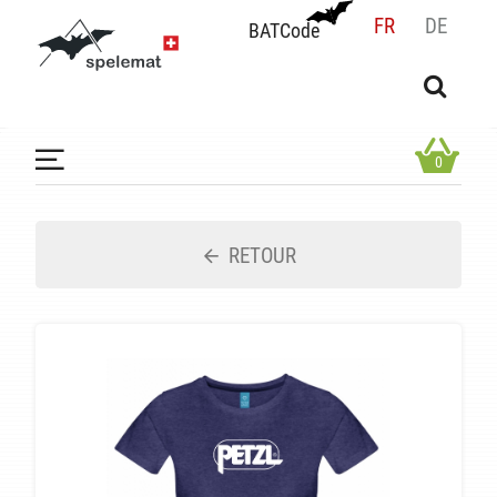
FR
DE
BATCode
BATCode
Rentrez votre BATCode et validez
OK
0
RETOUR