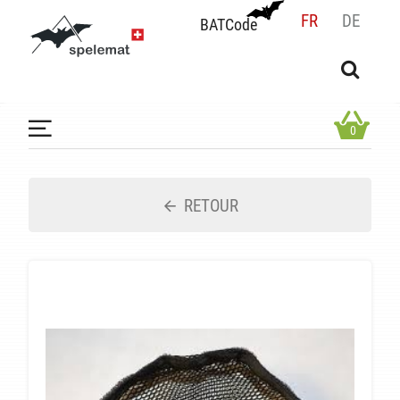
FR
DE
BATCode
BATCode
Rentrez votre BATCode et validez
OK
0
RETOUR