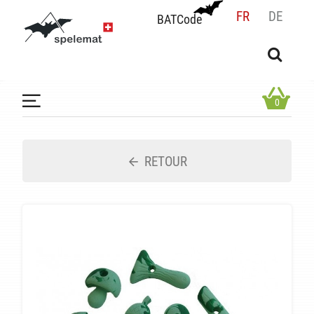
FR
DE
BATCode
BATCode
Rentrez votre BATCode et validez
OK
0
RETOUR