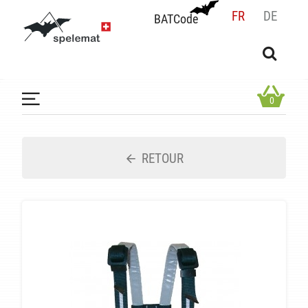
FR
DE
BATCode
BATCode
Rentrez votre BATCode et validez
OK
0
RETOUR