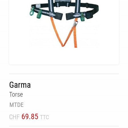
Garma
TÉ
Torse
MTDE
69.85
CHF
TTC