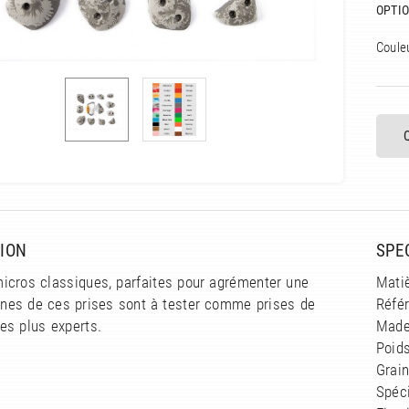
OPTIO
Coule
ION
SPE
micros classiques, parfaites pour agrémenter une
Matiè
aines de ces prises sont à tester comme prises de
Réfé
es plus experts.
Made
Poids
Grain
Spéci