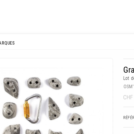
ARQUES
Gra
Lot d
OSM'
CHF
RÉFÉ