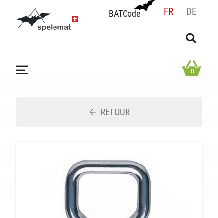
FR
DE
BATCode
BATCode
Rentrez votre BATCode et validez
OK
0
RETOUR