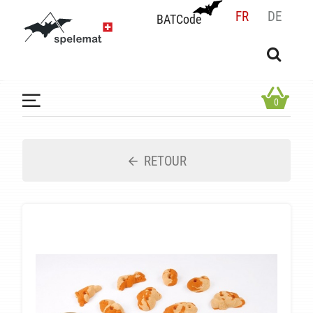
FR
DE
BATCode
BATCode
Rentrez votre BATCode et validez
OK
0
RETOUR