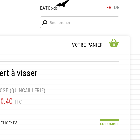
FR
DE
BATCode
BATCode
Rentrez votre BATCode et validez
OK
APERÇU PANIER
VOTRE PANIER
0
0
ert à visser
t
OSE (QUINCAILLERIE)
0.40
TTC
RENCE
: IV
DISPONIBLE