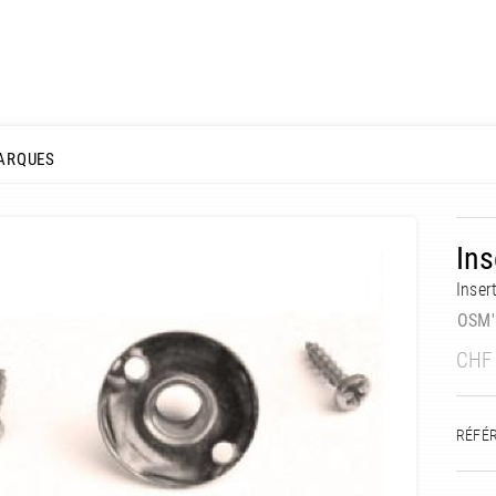
ARQUES
Ins
Inser
OSM'
CHF
RÉFÉ