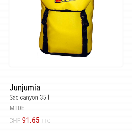
Junjumia
Sac canyon 35 l
MTDE
TÉ
91.65
CHF
TTC