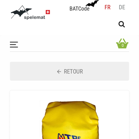
FR
DE
BATCode
BATCode
Rentrez votre BATCode et validez
OK
0
RETOUR