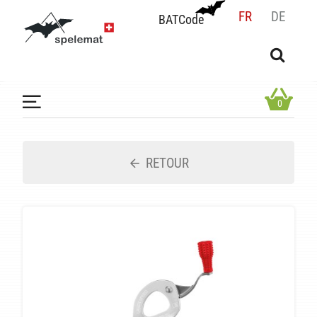
FR
DE
BATCode
BATCode
Rentrez votre BATCode et validez
OK
0
RETOUR