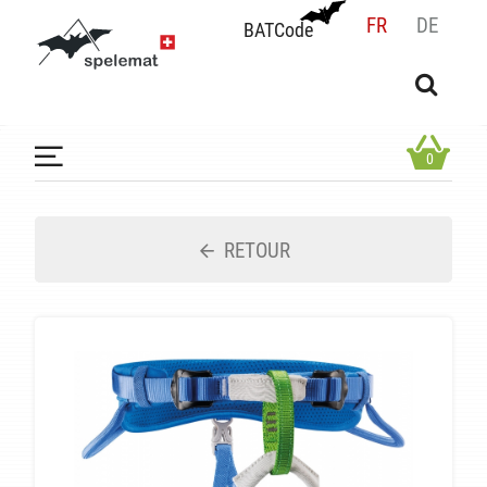
FR
DE
BATCode
BATCode
Rentrez votre BATCode et validez
OK
0
RETOUR