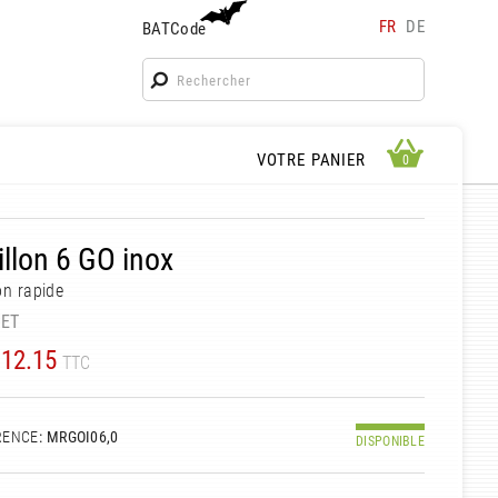
FR
DE
BATCode
BATCode
Rentrez votre BATCode et validez
OK
APERÇU PANIER
VOTRE PANIER
0
0
llon 6 GO inox
on rapide
UET
12.15
TTC
RENCE
: MRGOI06,0
DISPONIBLE