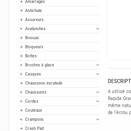
Amarrages
Antichute
Assureurs
Avalanches
Bivouac
Bloqueurs
Bottes
Broches à glace
Casques
DESCRIPT
Chaussons escalade
A utilisé c
Chaussures
Rapide Gra
Cordes
même nature
Couteaux
de l’écrou 
Crampons
Crash Pad