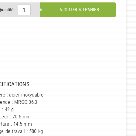
Quantité:
AJOUTER AU PANIER
CIFICATIONS
re : acier inoxydable
rence : MRGOI06,0
 : 42 g
ueur : 70.5 mm
rture : 14.5 mm
e de travail : 580 kg