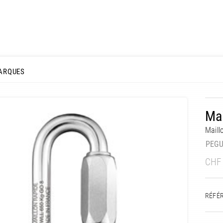
ARQUES
Mai
Maill
PEG
CHF
RÉFÉ