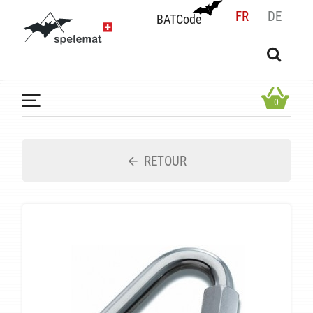
FR
DE
BATCode
BATCode
Rentrez votre BATCode et validez
OK
0
RETOUR