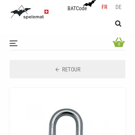
FR
DE
BATCode
BATCode
Rentrez votre BATCode et validez
OK
0
RETOUR