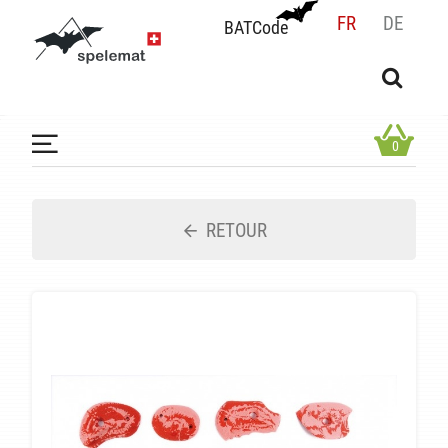
FR
DE
BATCode
BATCode
Rentrez votre BATCode et validez
OK
0
RETOUR