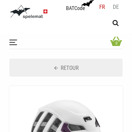
FR
DE
BATCode
BATCode
Rentrez votre BATCode et validez
OK
0
RETOUR