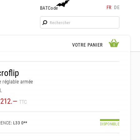
FR
DE
BATCode
BATCode
Rentrez votre BATCode et validez
OK
APERÇU PANIER
VOTRE PANIER
0
0
roflip
 réglable armée
L
212.—
TTC
RENCE
: L33 0**
DISPONIBLE