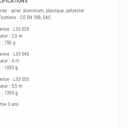
CIFICATIONS
res : acier, aluminium, plastique, polyester
fications : CE EN 358, EAC
rence : L33 025
eur : 2,5 m
 : 750 g
rence : L33 040
ueur : 4 m
 : 1055 g
rence : L33 055
eur : 5,5 m
 : 1355 g
ntie 3 ans