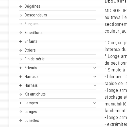
DESCRIPT
Dégaines
MICROFLIP 
Descendeurs
au travail 
Elingues
sectionnem
couleur jau
Emerillons
Enfants
° Conçue po
latéraux du
Etriers
° Longe arm
Fin de série
de section
Friends
° Simple à u
- bloqueur
Hamacs
rapide de l
Harnais
- longe arm
Kit antichute
stockage et
Lampes
maniabilité
facilement 
Longes
- longe arm
Lunettes
- extrémité