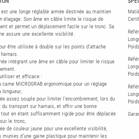
ION
SPE
est une longe réglable armée destinée au maintien
Matiè
en élagage. Son âme en câble limite le risque de
Certi
ent et permet un déplacement facile sur le tronc. Sa
Réfé
ne assure une excellente visibilité.
Longu
ur être utilisée à double sur les points d’attache
Poids
 harnais.
Réfé
ée intégrant une âme en câble pour limiter le risque
Long
nement.
Poids
tiliser et efficace :
 à came MICROGRAB ergonomique pour un réglage
Réfé
a longueur,
Longu
ée assez souple pour limiter l'encombrement, lors du
Poids
 du transport sur harnais, et offrir une bonne
 tout en étant suffisamment rigide pour être déplacée
Gara
sur le tronc,
ée de couleur jaune pour une excellente visibilité,
s munies d'une gaine plastique pour maintenir les