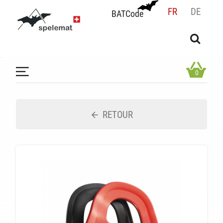
FR
DE
BATCode
BATCode
Rentrez votre BATCode et validez
OK
0
RETOUR