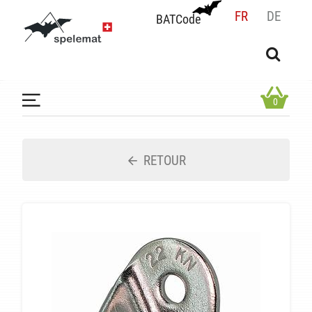
FR
DE
BATCode
BATCode
Rentrez votre BATCode et validez
OK
0
RETOUR