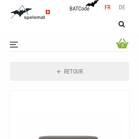
FR
DE
BATCode
BATCode
Rentrez votre BATCode et validez
OK
0
RETOUR