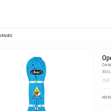
ARQUES
Ope
Cord
BEA
CHF
RÉFÉ