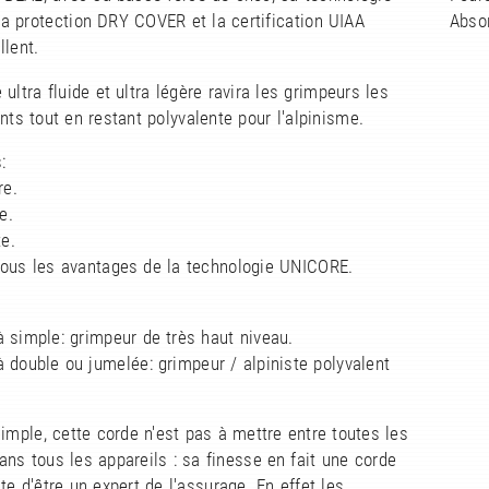
a protection DRY COVER et la certification UIAA
Absor
lent.
 ultra fluide et ultra légère ravira les grimpeurs les
nts tout en restant polyvalente pour l'alpinisme.
:
re.
e.
te.
tous les avantages de la technologie UNICORE.
à simple: grimpeur de très haut niveau.
à double ou jumelée: grimpeur / alpiniste polyvalent
!
simple, cette corde n'est pas à mettre entre toutes les
ans tous les appareils : sa finesse en fait une corde
te d'être un expert de l'assurage. En effet les