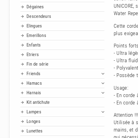
UNICORE, s
Dégaines
Water Repel
Descendeurs
Cette corde
Elingues
plus exigea
Emerillons
Enfants
Points forts
- Ultra légè
Etriers
- Ultra fluid
Fin de série
- Polyvalen
Friends
- Possède 
Hamacs
Usage:
Harnais
- En corde 
Kit antichute
- En corde 
Lampes
Attention !!
Longes
Utilisée à 
mains, et d
Lunettes
qui nécessi