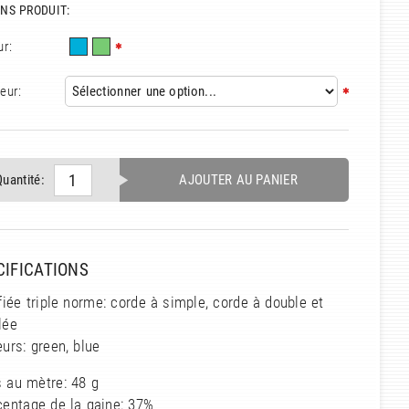
NS PRODUIT:
ur:
eur:
Quantité:
AJOUTER AU PANIER
CIFICATIONS
fiée triple norme: corde à simple, corde à double et
lée
urs: green, blue
 au mètre: 48 g
centage de la gaine: 37%