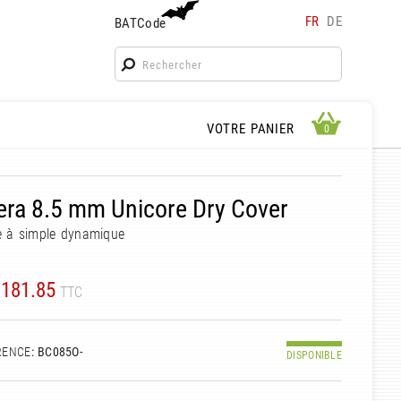
FR
DE
BATCode
BATCode
Rentrez votre BATCode et validez
OK
APERÇU PANIER
VOTRE PANIER
0
0
ra 8.5 mm Unicore Dry Cover
e à simple dynamique
L
181.85
TTC
RENCE
: BC085O-
DISPONIBLE