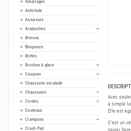
Amarrages
Antichute
Assureurs
Avalanches
Bivouac
Bloqueurs
Bottes
Broches à glace
Casques
Chaussons escalade
DESCRIPT
Chaussures
Avec seule
Cordes
à simple la
Couteaux
Elle est ég
Crampons
C'est un vé
Crash Pad
savoir fair