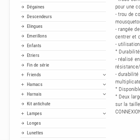
pour une co
Dégaines
- trou de c
Descendeurs
mousqueto
Elingues
- rangée d
Emerillons
centrer et 
- utilisatio
Enfants
° Durabilité
Etriers
- réalisé e
Fin de série
résistance/
- durabilit
Friends
multiplicat
Hamacs
° Disponibl
Harnais
° Deux lar
Kit antichute
sur la tail
CONNEXION
Lampes
Longes
Lunettes