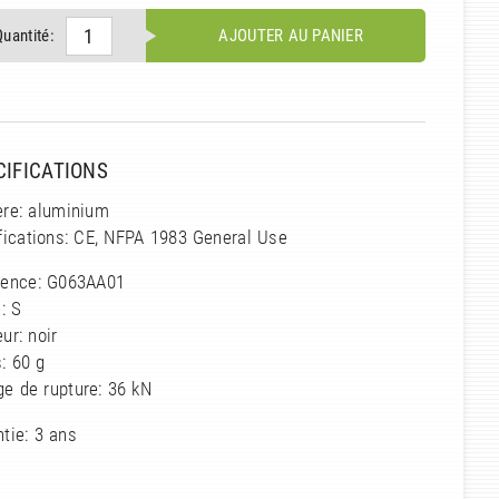
Quantité:
AJOUTER AU PANIER
CIFICATIONS
ère: aluminium
fications: CE, NFPA 1983 General Use
rence: G063AA01
e: S
ur: noir
: 60 g
e de rupture: 36 kN
tie: 3 ans