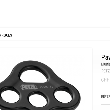
ARQUES
Paw
Multi
PETZ
CHF
RÉFÉ