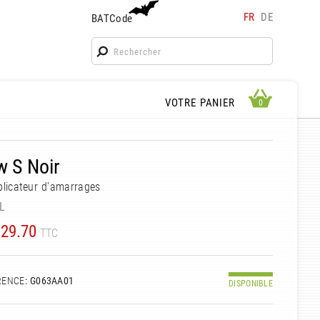
FR
DE
BATCode
BATCode
Rentrez votre BATCode et validez
OK
APERÇU PANIER
VOTRE PANIER
0
0
 S Noir
plicateur d'amarrages
L
29.70
TTC
RENCE
: G063AA01
DISPONIBLE