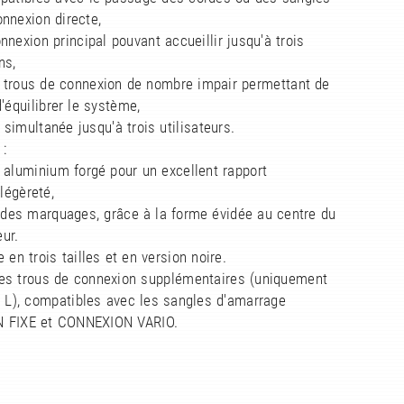
nnexion directe,
onnexion principal pouvant accueillir jusqu'à trois
ns,
e trous de connexion de nombre impair permettant de
d'équilibrer le système,
n simultanée jusqu'à trois utilisateurs.
 :
n aluminium forgé pour un excellent rapport
légèreté,
é des marquages, grâce à la forme évidée au centre du
eur.
e en trois tailles et en version noire.
ges trous de connexion supplémentaires (uniquement
le L), compatibles avec les sangles d'amarrage
 FIXE et CONNEXION VARIO.