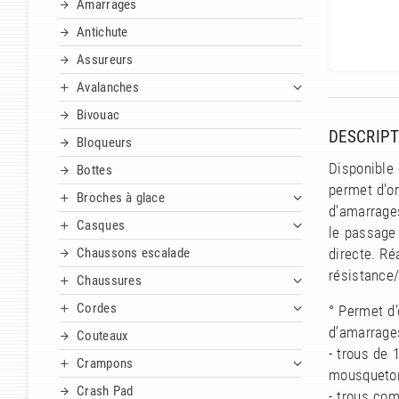
Amarrages
Antichute
Assureurs
Avalanches
Bivouac
DESCRIPT
Bloqueurs
Disponible 
Bottes
permet d'or
Broches à glace
d'amarrage
Casques
le passage
Chaussons escalade
directe. Ré
résistance/
Chaussures
Cordes
° Permet d’
d’amarrages
Couteaux
- trous de 
Crampons
mousqueton
Crash Pad
- trous co