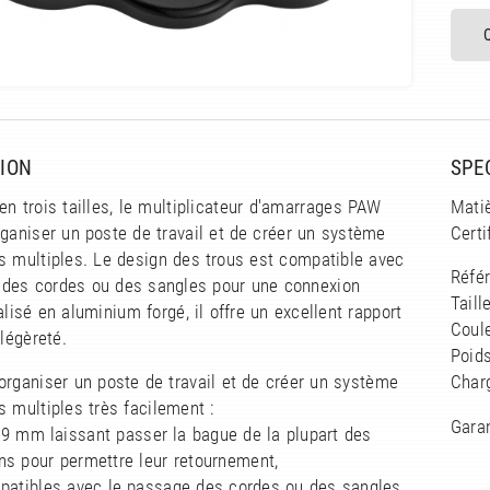
ION
SPE
en trois tailles, le multiplicateur d'amarrages PAW
Mati
ganiser un poste de travail et de créer un système
Certi
s multiples. Le design des trous est compatible avec
Réfé
 des cordes ou des sangles pour une connexion
Taill
alisé en aluminium forgé, il offre un excellent rapport
Coule
légèreté.
Poids
organiser un poste de travail et de créer un système
Charg
 multiples très facilement :
Garan
19 mm laissant passer la bague de la plupart des
s pour permettre leur retournement,
mpatibles avec le passage des cordes ou des sangles