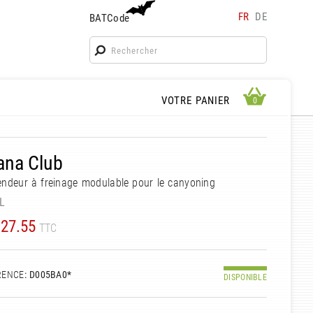
FR
DE
BATCode
BATCode
Rentrez votre BATCode et validez
OK
APERÇU PANIER
VOTRE PANIER
0
0
ana Club
ndeur à freinage modulable pour le canyoning
L
27.55
TTC
RENCE
: D005BA0*
DISPONIBLE