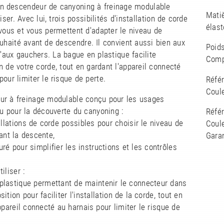
n descendeur de canyoning à freinage modulable
Mati
liser. Avec lui, trois possibilités d'installation de corde
élas
 vous et vous permettent d'adapter le niveau de
uhaité avant de descendre. Il convient aussi bien aux
Poids
u'aux gauchers. La bague en plastique facilite
Comp
ion de votre corde, tout en gardant l'appareil connecté
pour limiter le risque de perte.
Réfé
Coule
ur à freinage modulable conçu pour les usages
ou pour la découverte du canyoning :
Réfé
tallations de corde possibles pour choisir le niveau de
Coule
ant la descente,
Garan
uré pour simplifier les instructions et les contrôles
tiliser :
 plastique permettant de maintenir le connecteur dans
ition pour faciliter l'installation de la corde, tout en
ppareil connecté au harnais pour limiter le risque de