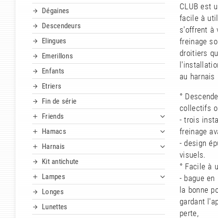
CLUB est u
Dégaines
facile à uti
Descendeurs
s'offrent à
Elingues
freinage so
droitiers q
Emerillons
l'installat
Enfants
au harnais 
Etriers
° Descende
Fin de série
collectifs 
Friends
- trois ins
freinage av
Hamacs
- design ép
Harnais
visuels.
Kit antichute
° Facile à u
Lampes
- bague en
la bonne pos
Longes
gardant l'a
Lunettes
perte,