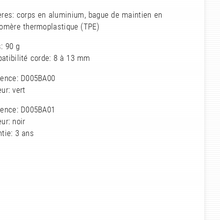
ères: corps en aluminium, bague de maintien en
tomère thermoplastique (TPE)
: 90 g
atibilité corde: 8 à 13 mm
rence: D005BA00
ur: vert
rence: D005BA01
ur: noir
tie: 3 ans