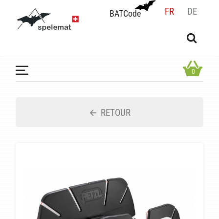
FR
DE
BATCode
BATCode
Rentrez votre BATCode et validez
OK
0
RETOUR