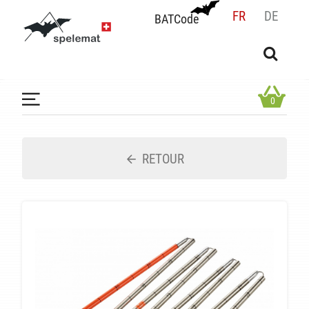
FR
DE
BATCode
BATCode
Rentrez votre BATCode et validez
OK
0
RETOUR