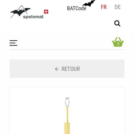
FR
DE
BATCode
BATCode
Rentrez votre BATCode et validez
OK
0
RETOUR