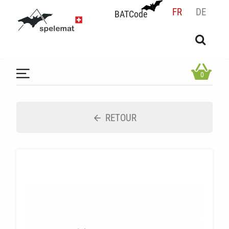
FR
DE
BATCode
BATCode
Rentrez votre BATCode et validez
OK
0
RETOUR