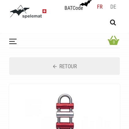
FR
DE
BATCode
BATCode
Rentrez votre BATCode et validez
OK
0
RETOUR