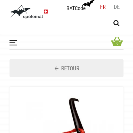
FR
DE
BATCode
BATCode
Rentrez votre BATCode et validez
OK
0
RETOUR