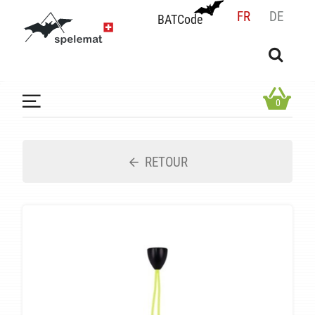
FR
DE
BATCode
BATCode
Rentrez votre BATCode et validez
OK
0
RETOUR