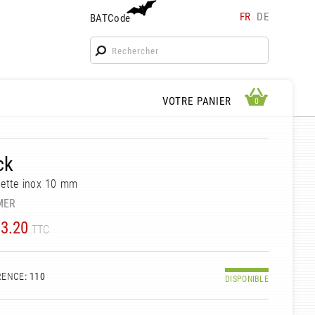
FR
DE
BATCode
BATCode
Rentrez votre BATCode et validez
OK
APERÇU PANIER
VOTRE PANIER
0
0
ck
uette inox 10 mm
MER
3.20
TTC
RENCE
: 110
DISPONIBLE