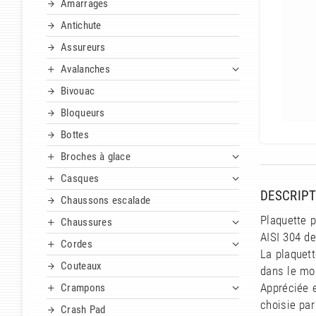
Amarrages
Antichute
Assureurs
Avalanches
Bivouac
Bloqueurs
Bottes
Broches à glace
Casques
DESCRIPT
Chaussons escalade
Plaquette p
Chaussures
AISI 304 d
Cordes
La plaquet
Couteaux
dans le mon
Appréciée e
Crampons
choisie par
Crash Pad