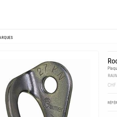
ARQUES
Ro
Plaq
RAU
CHF
RÉFÉ