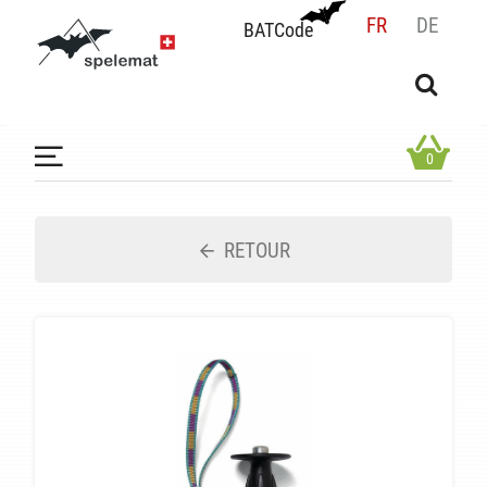
FR
DE
BATCode
BATCode
Rentrez votre BATCode et validez
OK
0
RETOUR