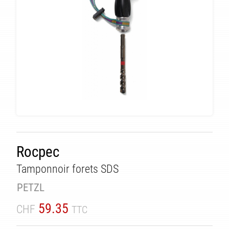
Rocpec
TÉ
Tamponnoir forets SDS
PETZL
59.35
CHF
TTC