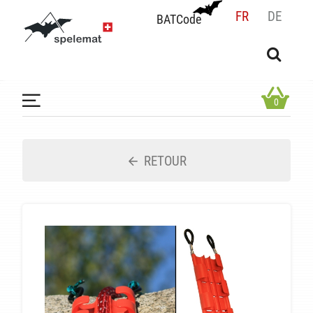
FR
DE
BATCode
BATCode
Rentrez votre BATCode et validez
OK
0
RETOUR