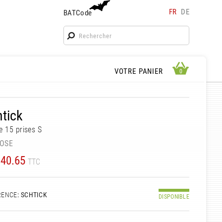
FR
DE
BATCode
BATCode
Rentrez votre BATCode et validez
OK
APERÇU PANIER
VOTRE PANIER
0
0
tick
e 15 prises S
OSE
40.65
TTC
RENCE
: SCHTICK
DISPONIBLE