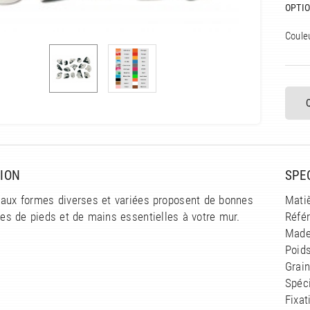
OPTIO
Coule
ION
SPE
 aux formes diverses et variées proposent de bonnes
Matiè
ses de pieds et de mains essentielles à votre mur.
Réfé
Made
Poids
Grain
Spéci
Fixat