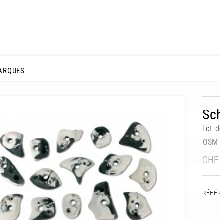
ARQUES
Sch
Lot d
OSM'
CHF
RÉFÉ