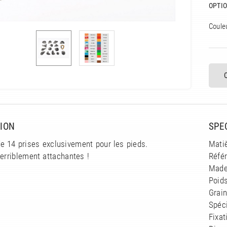
OPTIO
Coule
ION
SPE
e 14 prises exclusivement pour les pieds.
Matiè
terriblement attachantes !
Réfé
Made
Poids
Grain
Spéci
Fixat