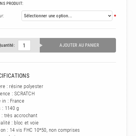
NS PRODUIT:
ur:
Quantité:
AJOUTER AU PANIER
CIFICATIONS
re : résine polyester
rence : SCRATCH
 in : France
 : 1140 g
 : très accrochant
alité : bloc et voie
ion : 14 vis FHC 10*50, non comprises