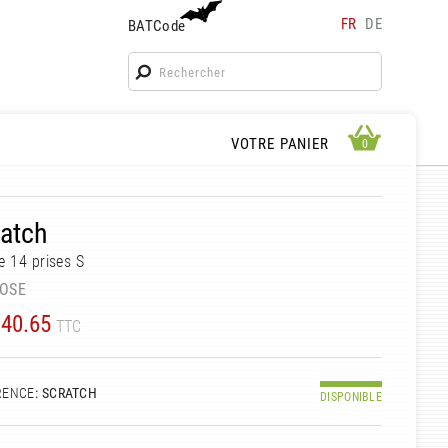
FR
DE
BATCode
BATCode
Rentrez votre BATCode et validez
OK
APERÇU PANIER
VOTRE PANIER
0
0
atch
e 14 prises S
OSE
40.65
TTC
RENCE
: SCRATCH
DISPONIBLE