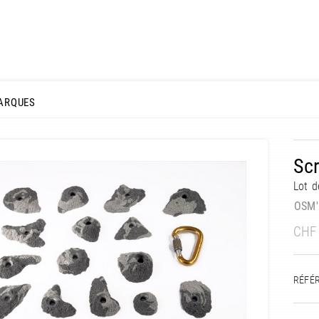
ARQUES
Scr
Lot d
OSM'
CHF
RÉFÉ