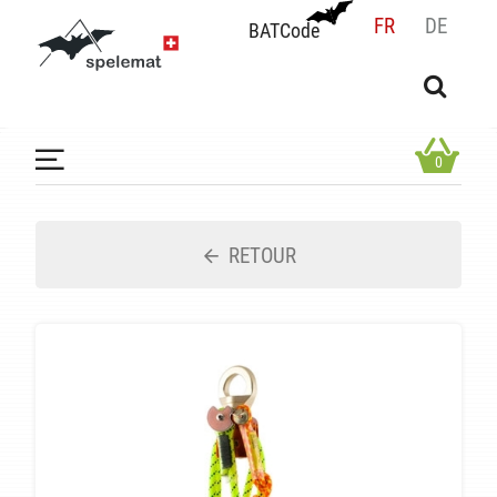
FR
DE
BATCode
BATCode
Rentrez votre BATCode et validez
OK
0
RETOUR