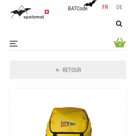
FR
DE
BATCode
BATCode
Rentrez votre BATCode et validez
OK
0
RETOUR