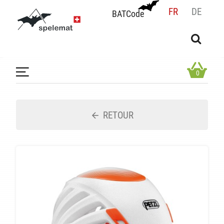
FR
DE
BATCode
BATCode
Rentrez votre BATCode et validez
OK
0
RETOUR