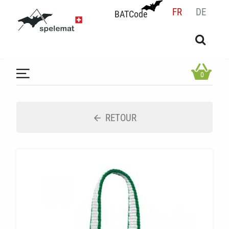
FR
DE
BATCode
BATCode
Rentrez votre BATCode et validez
OK
0
RETOUR