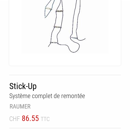
Stick-Up
Système complet de remontée
TÉ
RAUMER
86.55
CHF
TTC