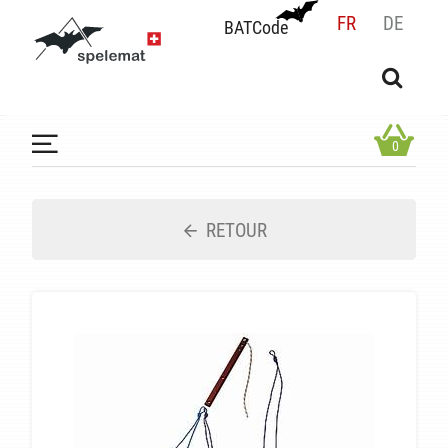
FR
DE
BATCode
BATCode
Rentrez votre BATCode et validez
OK
0
RETOUR