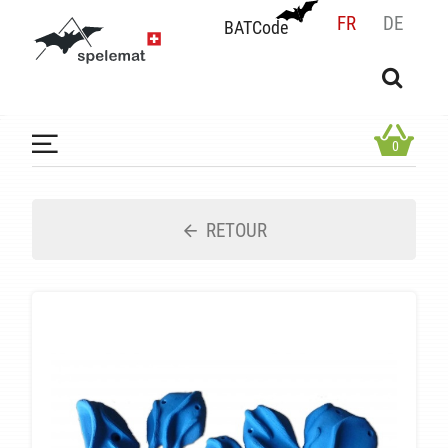
FR
DE
BATCode
BATCode
Rentrez votre BATCode et validez
OK
0
RETOUR