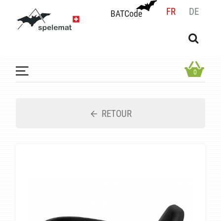
FR
DE
BATCode
BATCode
Rentrez votre BATCode et validez
OK
0
RETOUR