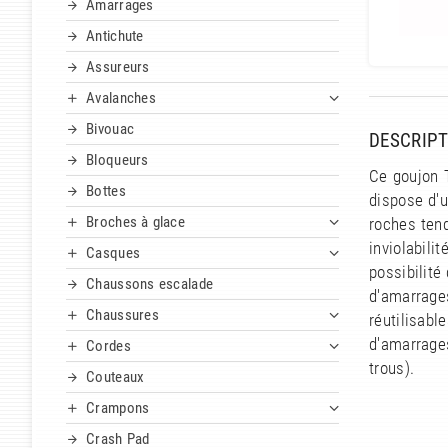
Amarrages
Antichute
Assureurs
Avalanches
Bivouac
DESCRIPT
Bloqueurs
Ce goujon T
Bottes
dispose d'u
Broches à glace
roches tend
inviolabili
Casques
possibilité
Chaussons escalade
d'amarrage
Chaussures
réutilisab
d'amarrage
Cordes
trous).
Couteaux
Crampons
Crash Pad