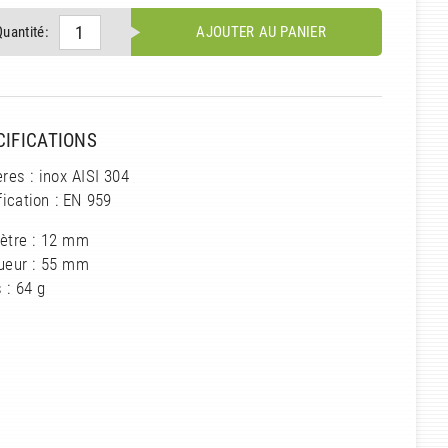
Quantité:
AJOUTER AU PANIER
CIFICATIONS
res : inox AISI 304
fication : EN 959
ètre : 12 mm
ueur : 55 mm
 : 64 g