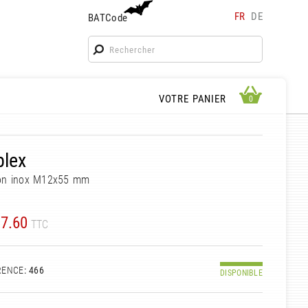
FR
DE
BATCode
BATCode
Rentrez votre BATCode et validez
OK
APERÇU PANIER
VOTRE PANIER
0
0
plex
on inox M12x55 mm
7.60
TTC
RENCE
: 466
DISPONIBLE