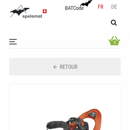
FR
DE
BATCode
BATCode
Rentrez votre BATCode et validez
OK
0
RETOUR