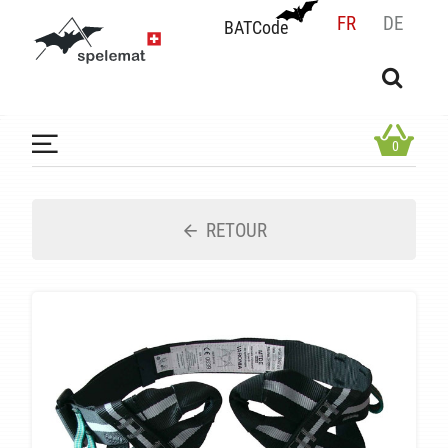
FR
DE
BATCode
BATCode
Rentrez votre BATCode et validez
OK
0
RETOUR