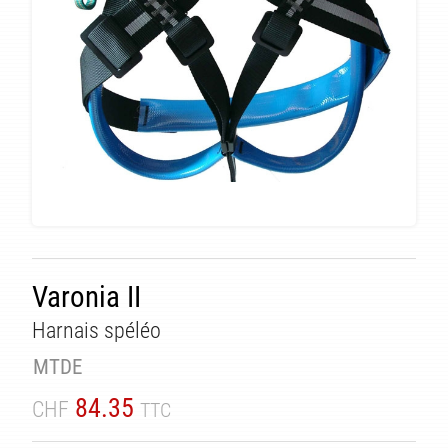
Varonia II
Harnais spéléo
TÉ
MTDE
84.35
CHF
TTC