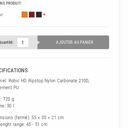
NS PRODUIT:
ur:
Quantité:
AJOUTER AU PANIER
CIFICATIONS
riel: Robic HD Ripstop Nylon Carbonate 210D,
tement PU
: 720 g
e: 30 l
nsions (fermé): 55 × 30 × 21 cm
enght range: 45 - 51 cm