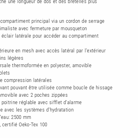
he une longueur de dos et des bretelles plus
 compartiment principal via un cordon de serrage
nimaliste avec fermeture par mousqueton
 éclair latérale pour accéder au compartiment
érieure en mesh avec accès latéral par l'extérieur
ins légères
orsale thermoformée en polyester, amovible
olets
de compression latérales
avant pouvant être utilisée comme boucle de hissage
 amovible avec 2 poches zippées
 poitrine réglable avec sifflet d'alarme
le avec les systèmes d'hydratation
d'eau: 2500 mm
 certifié Oeko-Tex 100