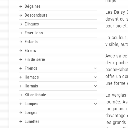
corps.
Dégaines
Les Daisy C
Descendeurs
devant du s
Elingues
pour piolet
Emerillons
La couleur 
Enfants
visible, aut
Etriers
Avec sa ce
Fin de série
deux poche
Friends
poche-rabat
offre un co
Hamacs
une forme q
Harnais
Le Verglas 
Kit antichute
journée. Av
Lampes
longueurs d
Longes
davantage d
Lunettes
les grands