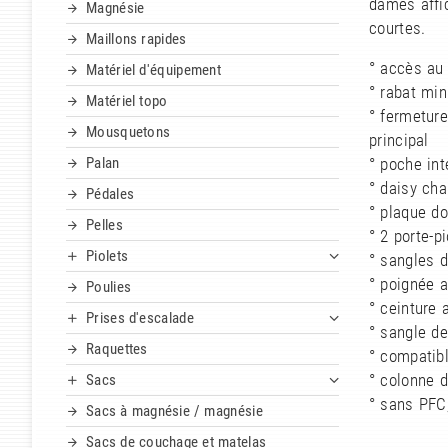
dames affic
Magnésie
courtes.
Maillons rapides
° accès au
Matériel d'équipement
° rabat mi
Matériel topo
° fermeture
Mousquetons
principal
Palan
° poche int
° daisy cha
Pédales
° plaque d
Pelles
° 2 porte-pi
Piolets
° sangles 
° poignée 
Poulies
° ceinture
Prises d'escalade
° sangle de
Raquettes
° compatib
° colonne 
Sacs
° sans PFC,
Sacs à magnésie / magnésie
Sacs de couchage et matelas