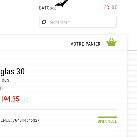
FR
DE
BATCode
BATCode
Rentrez votre BATCode et validez
OK
APERÇU PANIER
VOTRE PANIER
0
0
glas 30
à dos
ED
194.35
TTC
RENCE
: 7640445453271
DISPONIBLE