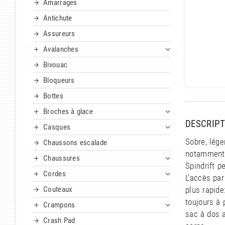
Amarrages
Antichute
Assureurs
Avalanches
Bivouac
Bloqueurs
Bottes
Broches à glace
DESCRIPT
Casques
Sobre, lége
Chaussons escalade
notamment 
Chaussures
Spindrift p
Cordes
L’accès par
Couteaux
plus rapide
toujours à 
Crampons
sac à dos 
Crash Pad