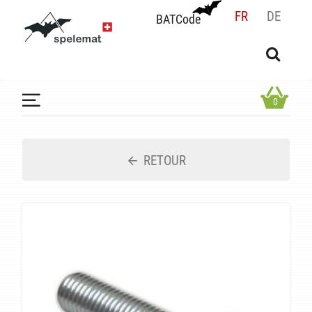
FR
DE
BATCode
BATCode
Rentrez votre BATCode et validez
OK
0
RETOUR