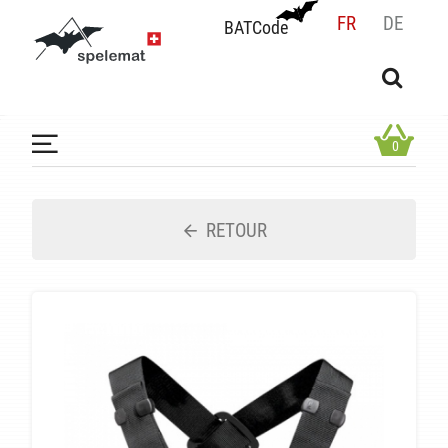
FR
DE
BATCode
BATCode
Rentrez votre BATCode et validez
OK
0
RETOUR