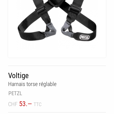
Voltige
Harnais torse réglable
TÉ
PETZL
53.—
CHF
TTC