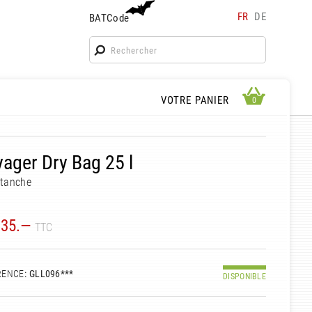
FR
DE
BATCode
BATCode
Rentrez votre BATCode et validez
OK
APERÇU PANIER
VOTRE PANIER
0
0
ager Dry Bag 25 l
étanche
35.—
TTC
RENCE
: GLL096***
DISPONIBLE