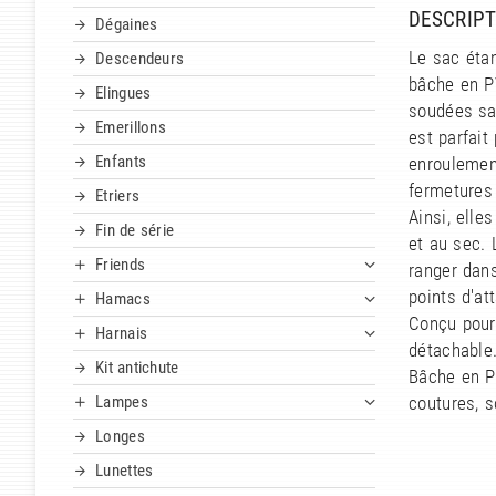
DESCRIPT
Dégaines
Le sac étan
Descendeurs
bâche en P
Elingues
soudées san
Emerillons
est parfait
Enfants
enroulement
fermetures 
Etriers
Ainsi, elle
Fin de série
et au sec. 
Friends
ranger dans
points d'at
Hamacs
Conçu pour 
Harnais
détachable
Kit antichute
Bâche en P
Lampes
coutures, 
Longes
Lunettes