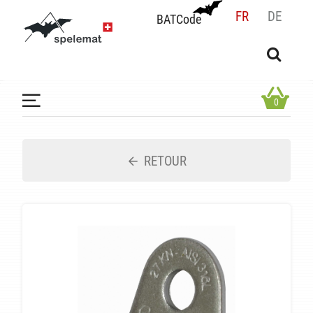
FR
DE
BATCode
BATCode
Rentrez votre BATCode et validez
OK
0
RETOUR